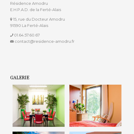
Résidence Amodru
E.H.P.A.D. de la Ferté-Alais
15, rue du Docteur Amodru
91590 La Ferté-Alais
01.64.57.60.67
contact@residence-amodru.fr
GALERIE