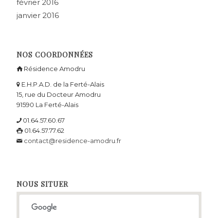
février 2016
janvier 2016
NOS COORDONNÉES
Résidence Amodru
E.H.P.A.D. de la Ferté-Alais
15, rue du Docteur Amodru
91590 La Ferté-Alais
01.64.57.60.67
01.64.57.77.62
contact@residence-amodru.fr
NOUS SITUER